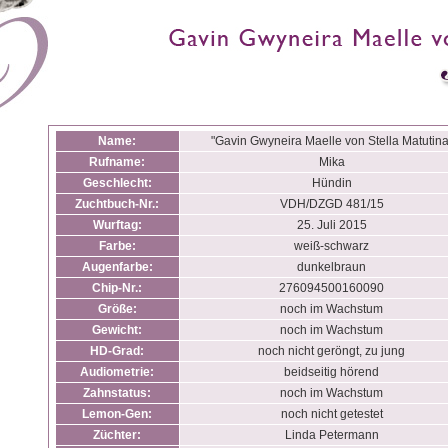
Name:
"Gavin Gwyneira Maelle von Stella Matutina
Rufname:
Mika
Geschlecht:
Hündin
Zuchtbuch-Nr.:
VDH/DZGD 481/15
Wurftag:
25. Juli 2015
Farbe:
weiß-schwarz
Augenfarbe:
dunkelbraun
Chip-Nr.:
276094500160090
Größe:
noch im Wachstum
Gewicht:
noch im Wachstum
HD-Grad:
noch nicht geröngt, zu jung
Audiometrie:
beidseitig hörend
Zahnstatus:
noch im Wachstum
Lemon-Gen:
noch nicht getestet
Züchter:
Linda Petermann