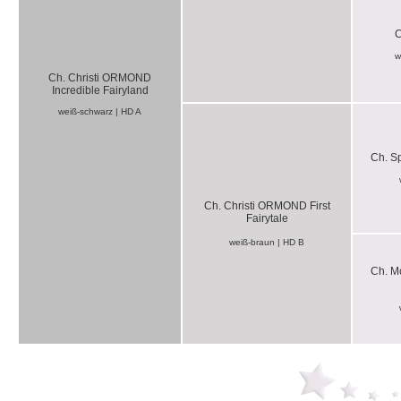
C
w
Ch. Christi ORMOND
Incredible Fairyland
weiß-schwarz | HD A
Ch. Sp
Ch. Christi ORMOND First
Fairytale
weiß-braun | HD B
Ch. M