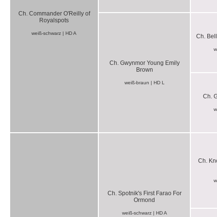
Ch. Commander O'Reilly of
Royalspots
weiß-schwarz | HD A
Ch. Bel
w
Ch. Gwynmor Young Emily
Brown
weiß-braun | HD L
Ch. 
w
Ch. Kn
w
Ch. Spotnik's First Farao For
Ormond
weiß-schwarz | HD A